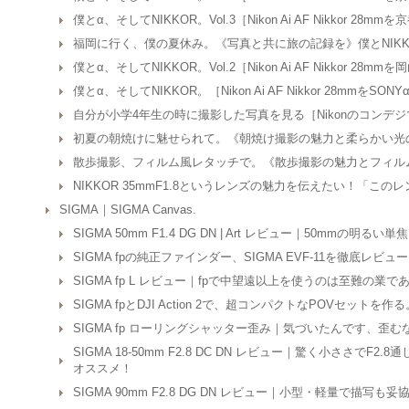
僕とα、そしてNIKKOR。Vol.3［Nikon Ai AF Nikkor 28
福岡に行く、僕の夏休み。《写真と共に旅の記録を》僕とNIKK
僕とα、そしてNIKKOR。Vol.2［Nikon Ai AF Nikkor 28m
僕とα、そしてNIKKOR。［Nikon Ai AF Nikkor 28mmをSON
自分が小学4年生の時に撮影した写真を見る［Nikonのコンデ
初夏の朝焼けに魅せられて。《朝焼け撮影の魅力と柔らかい光
散歩撮影、フィルム風レタッチで。《散歩撮影の魅力とフィル
NIKKOR 35mmF1.8というレンズの魅力を伝えたい！「こ
SIGMA｜SIGMA Canvas.
SIGMA 50mm F1.4 DG DN | Art レビュー｜50mmの明
SIGMA fpの純正ファインダー、SIGMA EVF-11を徹底
SIGMA fp L レビュー｜fpで中望遠以上を使うのは至難の業で
SIGMA fpとDJI Action 2で、超コンパクトなPOVセットを作る
SIGMA fp ローリングシャッター歪み｜気づいたんです、歪
SIGMA 18-50mm F2.8 DC DN レビュー｜驚く小ささでF2.8
オススメ！
SIGMA 90mm F2.8 DG DN レビュー｜小型・軽量で描写