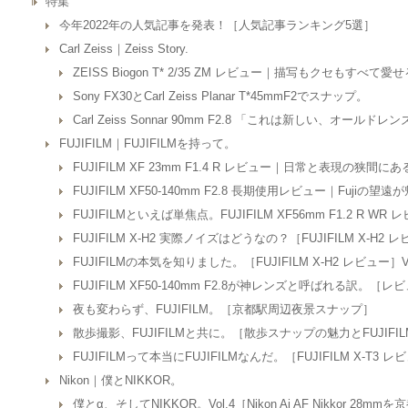
特集
今年2022年の人気記事を発表！［人気記事ランキング5選］
Carl Zeiss｜Zeiss Story.
ZEISS Biogon T* 2/35 ZM レビュー｜描写もクセもすべて愛
Sony FX30とCarl Zeiss Planar T*45mmF2でスナップ。
Carl Zeiss Sonnar 90mm F2.8 「これは新しい、オールドレ
FUJIFILM｜FUJIFILMを持って。
FUJIFILM XF 23mm F1.4 R レビュー｜日常と表現の狭間に
FUJIFILM XF50-140mm F2.8 長期使用レビュー｜Fujiの
FUJIFILMといえば単焦点。FUJIFILM XF56mm F1.2 R WR 
FUJIFILM X-H2 実際ノイズはどうなの？［FUJIFILM X-H2 レ
FUJIFILMの本気を知りました。［FUJIFILM X-H2 レビュー］Vo
FUJIFILM XF50-140mm F2.8が神レンズと呼ばれる訳。［レ
夜も変わらず、FUJIFILM。［京都駅周辺夜景スナップ］
散歩撮影、FUJIFILMと共に。［散歩スナップの魅力とFUJIFI
FUJIFILMって本当にFUJIFILMなんだ。［FUJIFILM X-T3 
Nikon｜僕とNIKKOR。
僕とα、そしてNIKKOR。Vol.4［Nikon Ai AF Nikkor 28