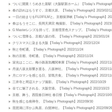
ついに開業！うめきた新駅（大阪駅新ホーム）【Today’s Photograph】2
春の訪れはもうすぐ、京都大原。【Today’s Photograph】2023/02/1
一日の始まりをFUJIFILMと。京都保津峡【Today’s Photograph】2023
春はもうそこに、長岡天満宮 梅撮影。【Today’s Photograph】2023/0
G Masterレンズを持って、京都雪景色スナップ。【Today’s Photograph
ついに雪降る、京都八坂の塔。【Today’s Photograph】2023/01/24
クリスマスに染まる大阪【Today’s Photograph】2022/12/24
秋と寺町通。【Today’s Photograph】2022/11/24
秋の京都、寺町通。【Today’s Photograph】2022/11/24
栄光はここに。梅小路蒸気機関車庫【Today’s Photograph】2022/11/
丹波八坂太鼓響き渡る、八坂神社。【Today’s Photograph】2022/11/
月にロマンを感じる日、皆既月食。【Today’s Photograph】2022/11/
三井寺と周辺スナップ撮影。【Today’s Photograph】2022/10/29
全てに魅了される、大阪空港。【Today’s Photograph】2022/10/23
京都、舞う。西院春日神社 春日祭【Today’s Photograph】2022/10/0
秋を感じる南禅寺。【Today’s Photograph】2022/09/30
琵琶湖に浮かぶ鳥居、白髭神社。【Today's Photograph】2022/09/2