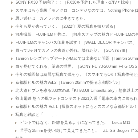
SONY FX30 予約完了！！［FX30を予約した理由・α7IVと比較］
スマホはもう高級「モノクロ」コンデジなのでは。Nothing Phone (1
思い返せば、カメラと共に生きてきた。
今年も夏が去っていく。［2022年 夏の写真を振り返る］
散歩撮影、FUJIFILMと共に。［散歩スナップの魅力とFUJIFILMの
FUJIFILMのキャンバス印刷を試す！［WALL DECOR キャンバス］
買って3ヶ月でカメラの裏蓋が外れ、壊れた話。［SONYα7III］
Tamron レンズアップデートがMacでは出来ない問題［Tamron 20mm 
白が見せてくれる、望遠の世界。［SONY FE 70-200mm F4 G OS
今年の祇園祭は綺麗な写真で残そう。《スマホでもOK！写真作例と
京都駅ビルの魅力Vol.2［Tamron 20mmで撮る京都駅ビル］
北大路ビブレを彩る300本の傘「KITAOJI Umbrella Sky」想像
叡山電鉄 悠々の風フォトコンテスト2021入選「電車の車内に飾ら
京都駅ビルの魅力 Vol.1［撮影スポットにもオススメな京都駅ビル
写真と雑談と「 」.
ピントではなく、距離を見るようになってきた。｜Leica M11
苦手な35mmを使い続けて見えてきたこと。｜ZEISS Biogon T* 2/