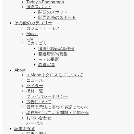
Today’s Photograph
撮影スポット
関西のスポット
関西以外のスポット
その他のカテゴリー
ガジェット・モノ
Movie
Life
旧カテゴリー
撮影記録&写真作例
都道府県写真集
モデル撮影
鉄道写真
About
＋Mono｜クロスモノについて
ニュース
ライター
機材一覧
プライバシーポリシー
広告について
景品表示法に基づく表記について
現在発生している問題・お知らせ
お問い合わせ
パーパス
記事を探す