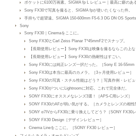
ポケットに6100万画素。SIGMA fp L レビュー｜最高に
Sony FX30で写真を撮ると、SIGMA fpが使いたくなった件。
手持ちで超望遠。SIGMA 150-600mm F5-6.3 DG DN OS Spor
Sony
Sony FX30｜Cinemaをここに。
Sony FX30とCarl Zeiss Planar T*45mmF2でスナップ。
【長期使用レビュー】Sony FX30は映像を撮るならこの
【長期使用レビュー】Sony FX30の熱耐性はすごい。
Sony FX30には純正レンズ一択だった。［Sony E 16-55mm F
Sony FX30は本当に最高のカメラ。［3ヶ月使用レビュー］
Sony FX30の写真・スチル性能はどう？｜写真作例・レビュ
Sony FX30がついにLightroomに対応。これで完全体だ。
SONY FX30にオススメなレンズ3選！［APS-C用レンズ］
SONY FX30のAFが弱い気がする。［カメラとレンズの相
SONY α7IVからFX30に乗り換えしてどう？［SONY FX3
SONY FX30 Design［デザインレビュー］
Cinema Lineをここに。［SONY FX30 レビュー］
フィルムカメラ・オールドレンズ