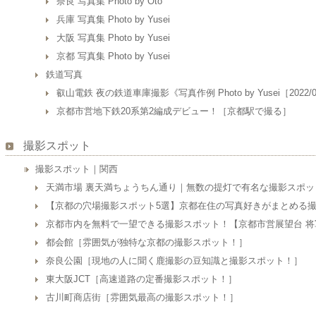
奈良 写真集 Photo by Oto
兵庫 写真集 Photo by Yusei
大阪 写真集 Photo by Yusei
京都 写真集 Photo by Yusei
鉄道写真
叡山電鉄 夜の鉄道車庫撮影《写真作例 Photo by Yusei［2022/0
京都市営地下鉄20系第2編成デビュー！［京都駅で撮る］
撮影スポット
撮影スポット｜関西
天満市場 裏天満ちょうちん通り｜無数の提灯で有名な撮影スポッ
【京都の穴場撮影スポット5選】京都在住の写真好きがまとめる
京都市内を無料で一望できる撮影スポット！【京都市営展望台 将
都会館［雰囲気が独特な京都の撮影スポット！］
奈良公園［現地の人に聞く鹿撮影の豆知識と撮影スポット！］
東大阪JCT［高速道路の定番撮影スポット！］
古川町商店街［雰囲気最高の撮影スポット！］