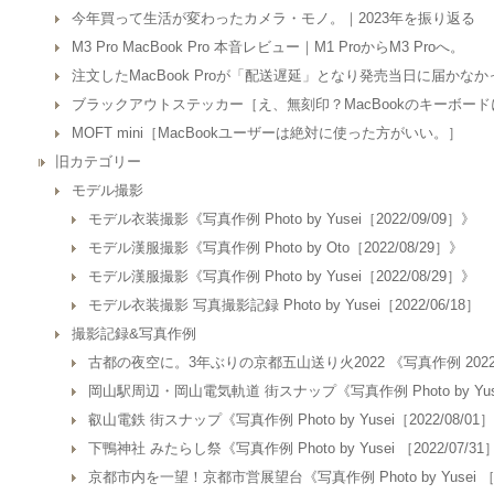
今年買って生活が変わったカメラ・モノ。｜2023年を振り返る
M3 Pro MacBook Pro 本音レビュー｜M1 ProからM3 Proへ。
注文したMacBook Proが「配送遅延」となり発売当日に届かな
ブラックアウトステッカー［え、無刻印？MacBookのキーボー
MOFT mini［MacBookユーザーは絶対に使った方がいい。］
旧カテゴリー
モデル撮影
モデル衣装撮影《写真作例 Photo by Yusei［2022/09/09］》
モデル漢服撮影《写真作例 Photo by Oto［2022/08/29］》
モデル漢服撮影《写真作例 Photo by Yusei［2022/08/29］》
モデル衣装撮影 写真撮影記録 Photo by Yusei［2022/06/18］
撮影記録&写真作例
古都の夜空に。3年ぶりの京都五山送り火2022 《写真作例 2022/0
岡山駅周辺・岡山電気軌道 街スナップ《写真作例 Photo by Yusei 
叡山電鉄 街スナップ《写真作例 Photo by Yusei［2022/08/01
下鴨神社 みたらし祭《写真作例 Photo by Yusei ［2022/07/31
京都市内を一望！京都市営展望台《写真作例 Photo by Yusei ［20