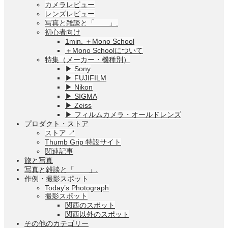
カメラレビュー
レンズレビュー
写真と雑談と「 」.
初心者向け
1min. ＋Mono School
＋Mono Schoolについて
特集（メーカー・機種別）
▶︎ Sony
▶︎ FUJIFILM
▶︎ Nikon
▶︎ SIGMA
▶︎ Zeiss
▶︎ フィルムカメラ・オールドレンズ
プロダクト・ストア
ストア ↗︎
Thumb Grip 特設サイト
関連記事
旅と写真
写真と雑談と「 」.
作例・撮影スポット
Today’s Photograph
撮影スポット
関西のスポット
関西以外のスポット
その他のカテゴリー