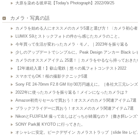
大原を染める彼岸花【Today's Photograph】2022/09/25
カメラ・写真の話
カメラを始める人にオススメのカメラ5選と選び方！〈カメラ初心
LUMIX S9とストックフォトの件から感じたカメラのこと。
今年買って生活が変わったカメラ・モノ。｜2023年を振り返る
少しのアップデートでシンプルに。Peak Design アンカー Black 
カメラのオススメアイテム 25選！｜カメラをやるなら持っておきた
【2年連続入選！】叡山電鉄｜悠々の風フォトコンテスト2022
スマホでもOK！桜の撮影テクニック5選
Sony FE 24-70mm F2.8 GM IIが30万円越えに。［各社大三元レ
2022年に使ったカメラを振り返る！メインになったカメラは？
Amazon初売りセールで買おう！オススメのカメラ関連アイテム7選
ブラックフライデーに買おう！オススメのカメラ関連アイテム7選
NikonとFUJIFILM 撮って出しはどっちが綺麗なの？［撒き餌レン
SONY Park展 KYOTO に行ってきた。
オシャレに安定。ピークデザイン カメラストラップ［slide lite レ