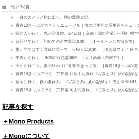
旅と写真
一台のカメラと旅に出る、秋の北陸金沢。
青春18きっぷが大きくリニューアル｜旅の計画前に変更点をチェッ
関西人が行く、九州写真旅。1/4日目｜京都・関西空港から飛行機で福岡
日帰りで行く、初めての名古屋写真旅。［オールドレンズ撮影旅］
思い立てばすぐ電車に乗って、日帰り写真旅。［滋賀県マキノ 秋の
午後から行く、JR湖西線琵琶湖旅。［近江高島・白髭神社］
今から行こう。夏の終わりに青春18きっぷ旅。［青春18きっぷの使
青春18きっぷで行く、京都発 和歌山写真旅《写真と共に旅の記録を
福岡に行く、僕の夏休み。《写真と共に旅の記録を》僕とNIKKOR
青春18きっぷで行く、京都発 岡山写真旅。《写真と共に旅の記録を
記事を探す
＋Mono Products
＋Monoについて