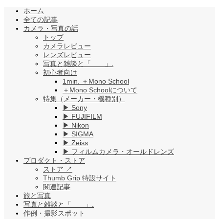
ホーム
全ての記事
カメラ・写真の話
トップ
カメラレビュー
レンズレビュー
写真と雑談と「 」.
初心者向け
1min. ＋Mono School
＋Mono Schoolについて
特集（メーカー・機種別）
▶︎ Sony
▶︎ FUJIFILM
▶︎ Nikon
▶︎ SIGMA
▶︎ Zeiss
▶︎ フィルムカメラ・オールドレンズ
プロダクト・ストア
ストア ↗︎
Thumb Grip 特設サイト
関連記事
旅と写真
写真と雑談と「 」.
作例・撮影スポット