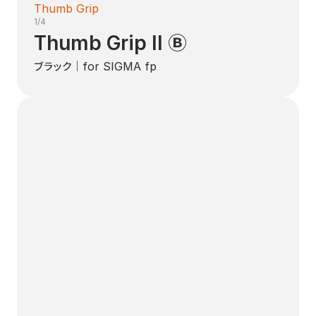
Thumb Grip
1/4
Thumb Grip II Ⓑ
ブラック｜for SIGMA fp