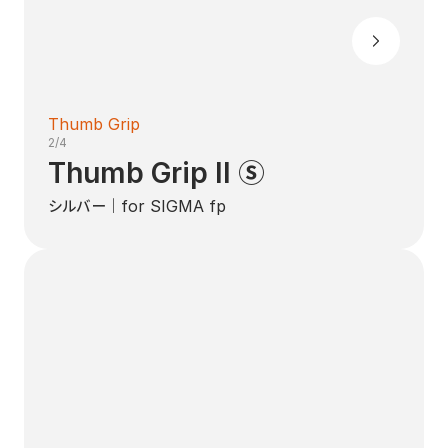
Thumb Grip
2/4
Thumb Grip II Ⓢ
シルバー｜for SIGMA fp