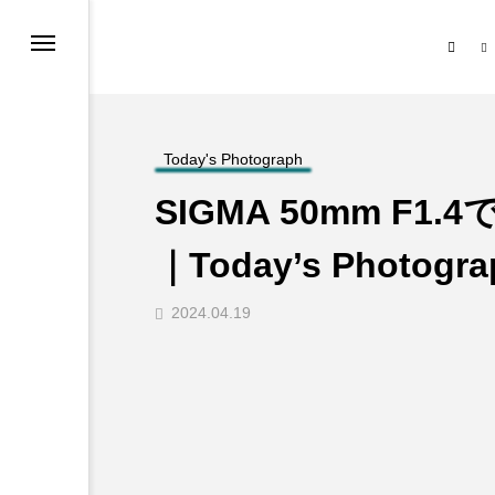
ノ
＋Mono｜クロスモノについて
Today’s Photograph
Thumb Grip 特設サイト
話
Today's Photograph
SIGMA 50mm F
ト・ストア
と「 」.
｜Today’s Photogra
ーポリシー
2024.04.19
と「 」.
ー・機種別）
影スポット
づく表記について
カテゴリー
る問題・お知らせ