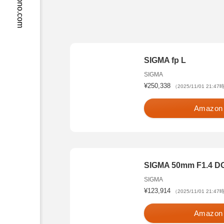
crossmono.com
SIGMA fp L
SIGMA
¥250,338
（2025/11/01 21:4
Amazon
SIGMA 50mm F1.4 DG 
SIGMA
¥123,914
（2025/11/01 21:4
Amazon