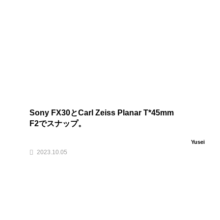
Sony FX30とCarl Zeiss Planar T*45mm
F2でスナップ。
Yusei
2023.10.05