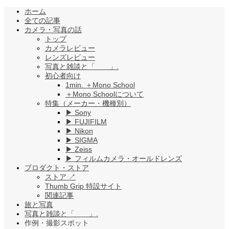
ホーム
全ての記事
カメラ・写真の話
トップ
カメラレビュー
レンズレビュー
写真と雑談と「 」.
初心者向け
1min. ＋Mono School
＋Mono Schoolについて
特集（メーカー・機種別）
▶︎ Sony
▶︎ FUJIFILM
▶︎ Nikon
▶︎ SIGMA
▶︎ Zeiss
▶︎ フィルムカメラ・オールドレンズ
プロダクト・ストア
ストア ↗︎
Thumb Grip 特設サイト
関連記事
旅と写真
写真と雑談と「 」.
作例・撮影スポット