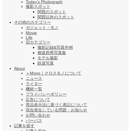
Today’s Photograph
撮影スポット
関西のスポット
関西以外のスポット
その他のカテゴリー
ガジェット・モノ
Movie
Life
旧カテゴリー
撮影記録&写真作例
都道府県写真集
モデル撮影
鉄道写真
About
＋Mono｜クロスモノについて
ニュース
ライター
機材一覧
プライバシーポリシー
広告について
景品表示法に基づく表記について
現在発生している問題・お知らせ
お問い合わせ
パーパス
記事を探す