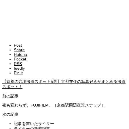
Post
Share
Hatena
Pocket
RSS
feedly
Pin it
【京都の穴場撮影スポット5選】京都在住の写真好きがまとめる撮影
スポット！
前の記事
夜も変わらず、FUJIFILM。［京都駅周辺夜景スナップ］
次の記事
記事を書いたライター
ライターの新着記事