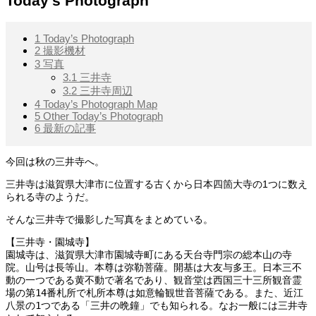
Today’s Photograph
1
Today’s Photograph
2
撮影機材
3
写真
3.1
三井寺
3.2
三井寺周辺
4
Today’s Photograph Map
5
Other Today’s Photograph
6
最新の記事
今回は秋の三井寺へ。
三井寺は滋賀県大津市に位置する古くから日本四箇大寺の1つに数え
られる寺のようだ。
そんな三井寺で撮影した写真をまとめている。
【三井寺・園城寺】

園城寺は、滋賀県大津市園城寺町にある天台寺門宗の総本山の寺
院。山号は長等山。本尊は弥勒菩薩。開基は大友与多王。日本三不
動の一つである黄不動で著名であり、観音堂は西国三十三所観音霊
場の第14番札所で札所本尊は如意輪観世音菩薩である。また、近江
八景の1つである「三井の晩鐘」でも知られる。なお一般には三井寺