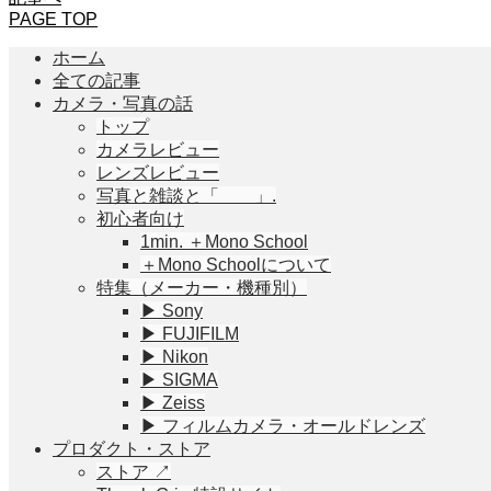
PAGE TOP
ホーム
全ての記事
カメラ・写真の話
トップ
カメラレビュー
レンズレビュー
写真と雑談と「 」.
初心者向け
1min. ＋Mono School
＋Mono Schoolについて
特集（メーカー・機種別）
▶︎ Sony
▶︎ FUJIFILM
▶︎ Nikon
▶︎ SIGMA
▶︎ Zeiss
▶︎ フィルムカメラ・オールドレンズ
プロダクト・ストア
ストア ↗︎