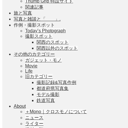
Thumb Grip 特設サイト
関連記事
旅と写真
写真と雑談と「 」.
作例・撮影スポット
Today’s Photograph
撮影スポット
関西のスポット
関西以外のスポット
その他のカテゴリー
ガジェット・モノ
Movie
Life
旧カテゴリー
撮影記録&写真作例
都道府県写真集
モデル撮影
鉄道写真
About
＋Mono｜クロスモノについて
ニュース
ライター