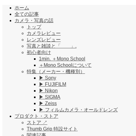
ホーム
全ての記事
カメラ・写真の話
トップ
カメラレビュー
レンズレビュー
写真と雑談と「 」.
初心者向け
1min. ＋Mono School
＋Mono Schoolについて
特集（メーカー・機種別）
▶︎ Sony
▶︎ FUJIFILM
▶︎ Nikon
▶︎ SIGMA
▶︎ Zeiss
▶︎ フィルムカメラ・オールドレンズ
プロダクト・ストア
ストア ↗︎
Thumb Grip 特設サイト
関連記事