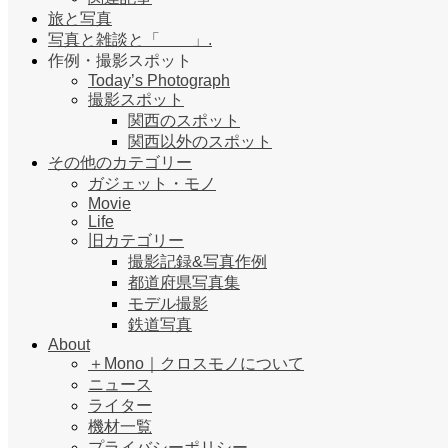
旅と写真
写真と雑談と「 」.
作例・撮影スポット
Today’s Photograph
撮影スポット
関西のスポット
関西以外のスポット
その他のカテゴリー
ガジェット・モノ
Movie
Life
旧カテゴリー
撮影記録&写真作例
都道府県写真集
モデル撮影
鉄道写真
About
＋Mono｜クロスモノについて
ニュース
ライター
機材一覧
プライバシーポリシー