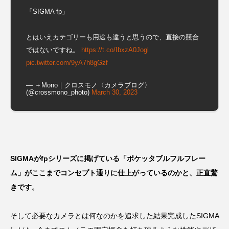
「SIGMA fp」
とはいえカテゴリーも用途も違うと思うので、直接の競合
ではないですね。
https://t.co/IbxzA0Jogl
pic.twitter.com/9yA7h8gGzf
— ＋Mono｜クロスモノ〈カメラブログ〉
(@crossmono_photo)
March 30, 2023
SIGMAがfpシリーズに掲げている「ポケッタブルフルフレー
ム」がここまでコンセプト通りに仕上がっているのかと、正直驚
きです。
そして必要なカメラとは何なのかを追求した結果完成したSIGMA