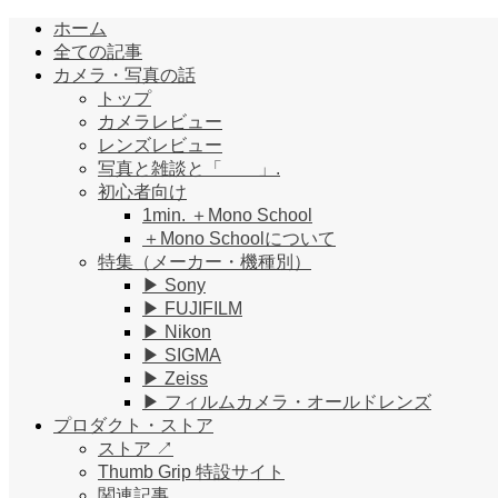
ホーム
全ての記事
カメラ・写真の話
トップ
カメラレビュー
レンズレビュー
写真と雑談と「 」.
初心者向け
1min. ＋Mono School
＋Mono Schoolについて
特集（メーカー・機種別）
▶︎ Sony
▶︎ FUJIFILM
▶︎ Nikon
▶︎ SIGMA
▶︎ Zeiss
▶︎ フィルムカメラ・オールドレンズ
プロダクト・ストア
ストア ↗︎
Thumb Grip 特設サイト
関連記事