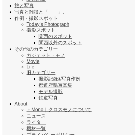
旅と写真
写真と雑談と「 」.
作例・撮影スポット
Today’s Photograph
撮影スポット
関西のスポット
関西以外のスポット
その他のカテゴリー
ガジェット・モノ
Movie
Life
旧カテゴリー
撮影記録&写真作例
都道府県写真集
モデル撮影
鉄道写真
About
＋Mono｜クロスモノについて
ニュース
ライター
機材一覧
プライバシーポリシー