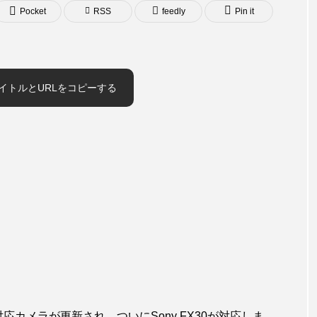
Pocket
RSS
feedly
Pin it
イトルとURLをコピーする
Rawの対応カメラが更新され、ついにSony FX30が対応しま