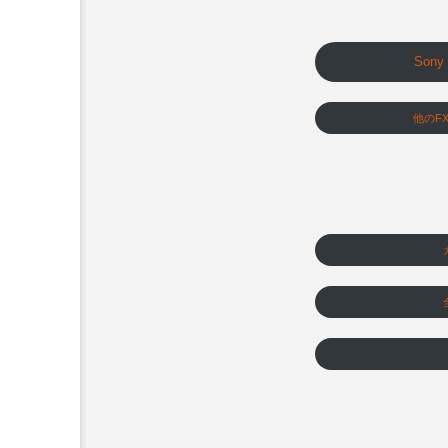
Son
他のF