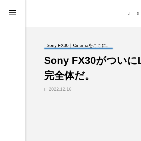
ノ
＋Mono｜クロスモノについて
Today’s Photograph
Thumb Grip 特設サイト
話
Sony FX30｜Cinemaをここに。
Sony FX30がついに
ト・ストア
と「 」.
完全体だ。
ーポリシー
2022.12.16
と「 」.
ー・機種別）
影スポット
づく表記について
カテゴリー
る問題・お知らせ