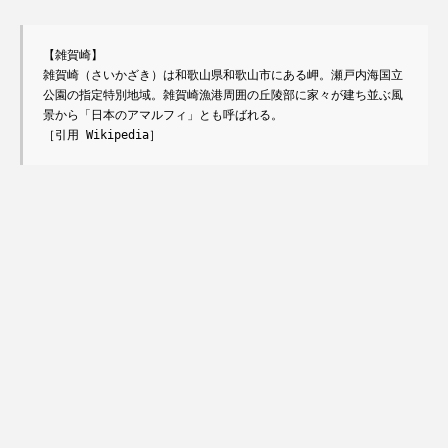
【雑賀崎】

雑賀崎（さいかざき）は和歌山県和歌山市にある岬。瀬戸内海国立
公園の指定特別地域。雑賀崎漁港周囲の丘陵部に家々が建ち並ぶ風
景から「日本のアマルフィ」とも呼ばれる。

［引用 Wikipedia］