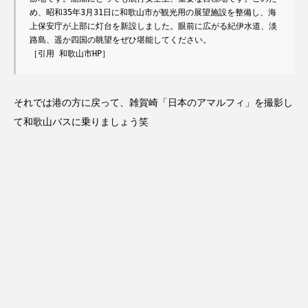
め、昭和35年3月31日に和歌山市が観光用の展望施設を整備し、海
上保安庁が上部に灯台を新設しました。眼前に広がる紀伊水道、淡
路島、遥か四国の眺望をぜひ堪能してください。

［引用 和歌山市HP］
それでは港の方に戻って、雑賀崎「日本のアマルフィ」を撮影し
て和歌山バスに乗りましょう笑