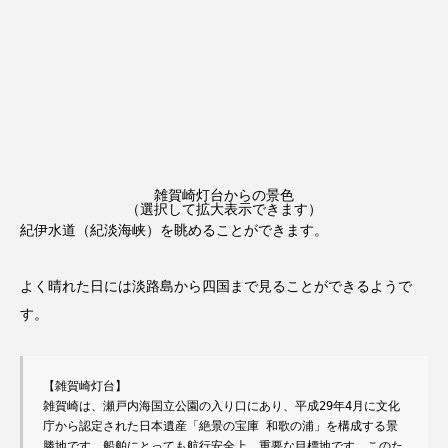
雑賀崎灯台からの景色
（選択して拡大表示できます）
紀伊水道（紀淡海峡）を眺めることができます。
よく晴れた日には淡路島から四国まで見ることができるようで
す。
【雑賀崎灯台】

雑賀崎は、瀬戸内海国立公園の入り口にあり、平成29年4月に文化
庁から認定された日本遺産「絶景の宝庫 和歌の浦」を構成する景
勝地です。船舶にとっても航行安全上、重要な目標地です。このた