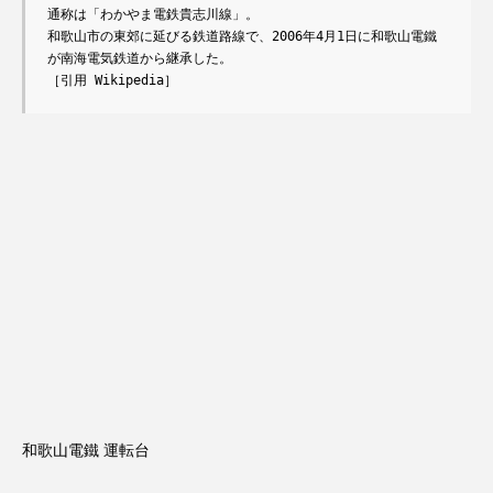
通称は「わかやま電鉄貴志川線」。

和歌山市の東郊に延びる鉄道路線で、2006年4月1日に和歌山電鐵
が南海電気鉄道から継承した。

［引用 Wikipedia］
和歌山電鐵 運転台