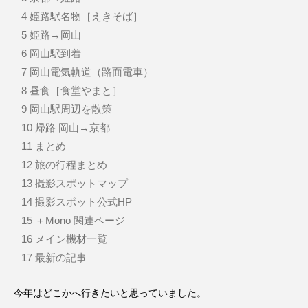
4
姫路駅名物［えきそば］
5
姫路→岡山
6
岡山駅到着
7
岡山電気軌道（路面電車）
8
昼食［食堂やまと］
9
岡山駅周辺を散策
10
帰路 岡山→京都
11
まとめ
12
旅の行程まとめ
13
撮影スポットマップ
14
撮影スポット公式HP
15
＋Mono 関連ページ
16
メイン機材一覧
17
最新の記事
今年はどこかへ行きたいと思っていました。