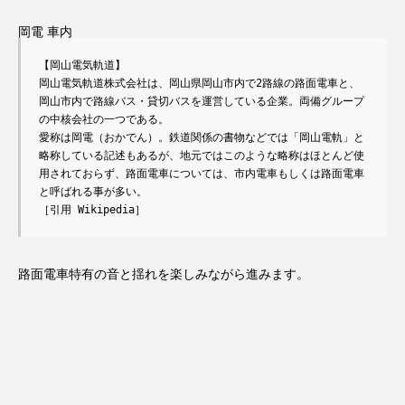
岡電 車内
【岡山電気軌道】

岡山電気軌道株式会社は、岡山県岡山市内で2路線の路面電車と、
岡山市内で路線バス・貸切バスを運営している企業。両備グループ
の中核会社の一つである。

愛称は岡電（おかでん）。鉄道関係の書物などでは「岡山電軌」と
略称している記述もあるが、地元ではこのような略称はほとんど使
用されておらず、路面電車については、市内電車もしくは路面電車
と呼ばれる事が多い。

［引用 Wikipedia］
路面電車特有の音と揺れを楽しみながら進みます。