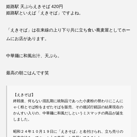
姫路駅 天ぷらえきそば 420円
姫路駅といえば「えきそば」ですよね。
「えきそば」は在来線の上り下り共に立ち食い蕎麦屋としてホー
ムにお店があります。
中華麺に和風出汁、天ぷら。
最高の朝ごはんです笑
【えきぞば】

終戦後、何もない混乱期に統制品であった小麦粉の替わりにこんに
ゃく粉とそば粉をまぜたそばを販売、その後試行錯誤の結果現在の
かんすい入りの、中華麺に和風だしというミスマッチの商品が誕生
しました。

昭和２４年１０月１９日に「えきそば」と名付けられ、立ち売りの