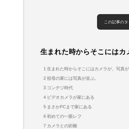
この記事のタ
生まれた時からそこにはカ
1
生まれた時からそこにはカメラが、写真が
2
祖母の家には写真が並ぶ。
3
コンデジ時代
4
ビデオカメラが家にある
5
まさかPCまで家にある
6
初めての一眼レフ
7
カメラとの距離