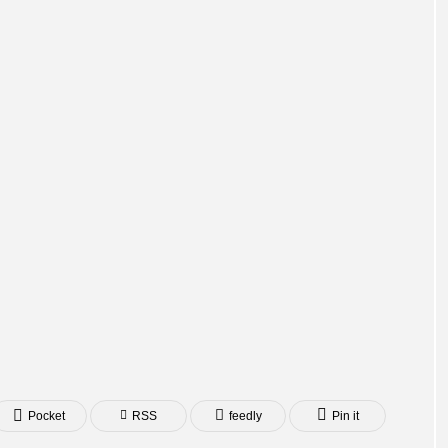
Pocket
RSS
feedly
Pin it