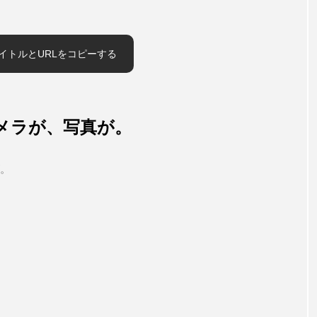
イトルとURLをコピーする
メラが、写真が。
。