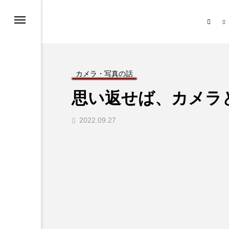
ノ
＋Mono｜クロスモノについて
Today’s Photograph
Thumb Grip 特設サイト
話
カメラ・写真の話
思い返せば、カメラ
ト・ストア
と「 」.
2022.09.27
ーポリシー
と「 」.
ー・機種別）
影スポット
づく表記について
カテゴリー
る問題・お知らせ