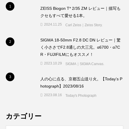
1
1
ZEISS Biogon T* 2/35 ZM レビュー｜描写も
クセもすべて愛せる1本。
2024.11.25
Carl Zeiss｜Zeiss Story.
SIGMA 18-50mm F2.8 DC DN レビュー｜驚
2
2
く小ささでF2.8通しの大三元。α6700・α7C
R・FUJIFILMにもオススメ！
2023.10.29
SIGMA｜SIGMA Canvas.
3
3
人の心に点る、京都五山送り火。【Today’s P
hotograph】2023/08/16
2023.08.16
Today's Photograph
カテゴリー