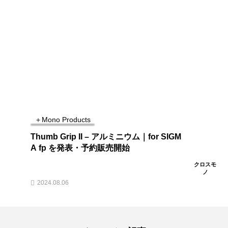
＋Mono News
＋Mono 運用開始について
スモ
クロスモ
ノ
2022.04.30