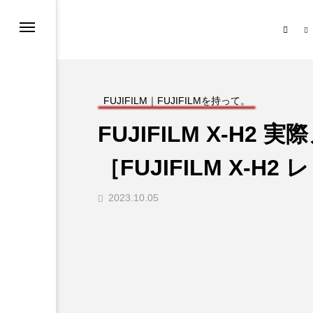
ノ
＋Mono｜クロスモノについて
Today’s Photograph
Thumb Grip 特設サイト
話
FUJIFILM｜FUJIFILMを持って。
FUJIFILM X-H
ト・ストア
と「 」.
［FUJIFILM X-H2 
ーポリシー
2023.10.05
と「 」.
ー・機種別）
影スポット
づく表記について
カテゴリー
る問題・お知らせ