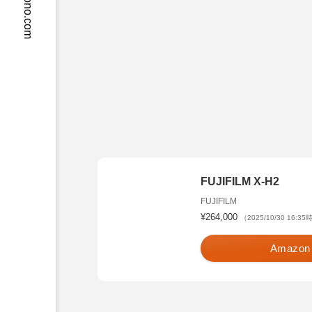
crossmono.com
FUJIFILM X-H2
FUJIFILM
¥264,000
（2025/10/30 16:3
Amazon