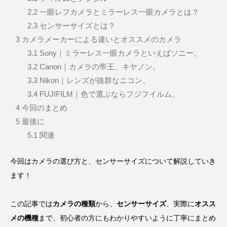
2.2
一眼レフカメラとミラーレス一眼カメラとは？
2.3
センサーサイズとは？
3
カメラメーカーによる違いとオススメのカメラ
3.1
Sony｜ミラーレス一眼カメラといえばソニー。
3.2
Canon｜カメラの帝王、キヤノン。
3.3
Nikon｜レンズが抜群なニコン。
3.4
FUJIFILM｜色で選ぶならフジフイルム。
4
今回のまとめ
5
最後に
5.1
関連
今回はカメラの選び方と、センサーサイズについて解説していき
ます！
この記事では
カメラの種類
から、
センサーサイズ
、実際に
オスス
メの機種
まで、初心者の方にもわかりやすいように丁寧にまとめ