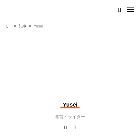
記事
Yusei
Yusei
運営・ライター